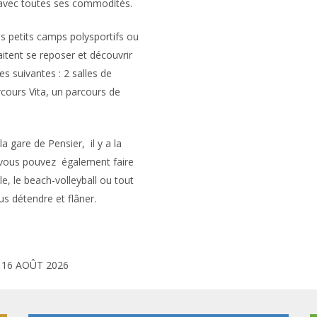
 avec toutes ses commodités.
s petits camps polysportifs ou
itent se reposer et découvrir
es suivantes : 2 salles de
rcours Vita, un parcours de
la gare de Pensier,
il y a la
vous pouvez
également faire
ile, le beach-volleyball ou tout
us détendre et flâner.
 16 AOÛT 2026